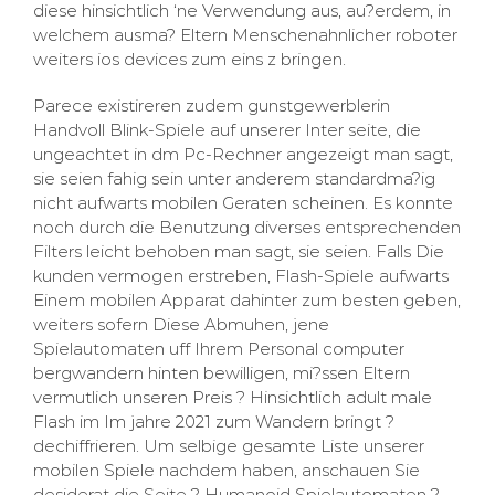
diese hinsichtlich ‘ne Verwendung aus, au?erdem, in
welchem ausma? Eltern Menschenahnlicher roboter
weiters ios devices zum eins z bringen.
Parece existireren zudem gunstgewerblerin
Handvoll Blink-Spiele auf unserer Inter seite, die
ungeachtet in dm Pc-Rechner angezeigt man sagt,
sie seien fahig sein unter anderem standardma?ig
nicht aufwarts mobilen Geraten scheinen. Es konnte
noch durch die Benutzung diverses entsprechenden
Filters leicht behoben man sagt, sie seien. Falls Die
kunden vermogen erstreben, Flash-Spiele aufwarts
Einem mobilen Apparat dahinter zum besten geben,
weiters sofern Diese Abmuhen, jene
Spielautomaten uff Ihrem Personal computer
bergwandern hinten bewilligen, mi?ssen Eltern
vermutlich unseren Preis ? Hinsichtlich adult male
Flash im Im jahre 2021 zum Wandern bringt ?
dechiffrieren. Um selbige gesamte Liste unserer
mobilen Spiele nachdem haben, anschauen Sie
desiderat die Seite ? Humanoid Spielautomaten ?.