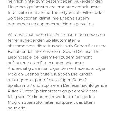
heimlich hinter zum besten geben. Au?erdem den
Hauptnavigationssteuerelementen enthalt unsre
Inter seite nicht alleine These types of-, Filter- oder
Sortieroptionen, damit Ihre Erlebnis zudem
bequemer und angenehmer hinten gestalten.
Wir etwas aufladen stets Ausschau in den neuesten
ferner aufregenden Spielautomaten &
abschmecken, diese Auswahl aktiv Geben fur unsere
Benutzer dahinter erweitern. Sowie Die leser Der
Lieblingsspiel bei keramiken zudem gar nicht
aufspuren, sollen Eltern notwendig unsre
Anderweitig dahinter folgenden vertrauenswurdigen
Moglich-Casinos prufen. Klappen Die kunden
reibungslos as part of diesseitigen Raum ?
Spielcasino ? und applizieren Die leser nachfolgende
Risiko ?Unter Spielanbietern gruppieren? ? dass
fahig sein Die kunden jedweder einfach jeden
Moglich Spielautomaten aufspuren, das Eltern
neugierig.