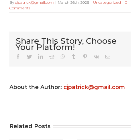
By
cjpatrick@gmail.com
|
March 26th, 2026
|
Uncategorized
|
0
Comments
Share This Story, Choose
Your Platform!
Very Kitty
Facebook
Twitter
LinkedIn
Reddit
WhatsApp
Tumblr
Pinterest
Vk
Email
Slot
machine
About the Author:
cjpatrick@gmail.com
s
game ?
Gamble
e
Totally
Uptown
e
free
Pokies
Related Posts
Gambling
Free Play: