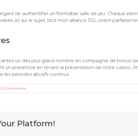
egard de authentifier un formidble salle de jeu. Chaque elem
, et sur le sujet, tout mon alliance SSL orient parfaitemen
res
 vacantes un des plus grand nombre en compagnie de bonus sau
ant un presentoir en tenant la presentation de notre casino. A
s les periodes abusifs continus.
|
0 Comments
Your Platform!