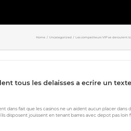
Home
/
Uncategorized
/
Les competiteurs VIP se deroulent tou
nt tous les delaisses a ecrire un texte
ent dans fait que les casinos ne un aident aucun placer dans d
’ils disposent jouissent en tenant barres avec depot pas loin f