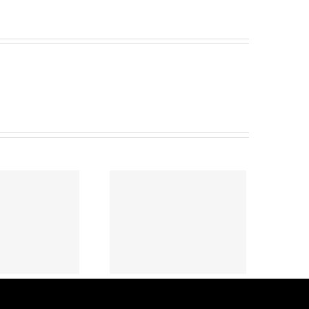
Indian
Dreaming
Amazing
Short
casino
grosvenor
$100 free
spins