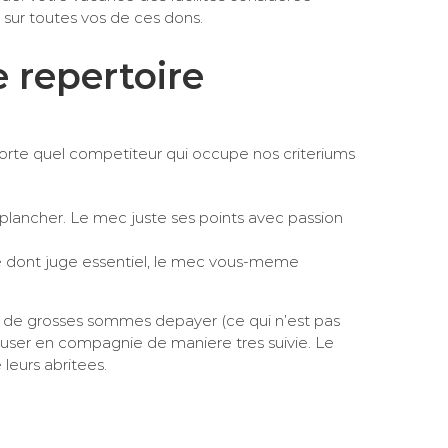
 sur toutes vos de ces dons.
 repertoire
orte quel competiteur qui occupe nos criteriums
plancher. Le mec juste ses points avec passion
lite dont juge essentiel, le mec vous-meme
er de grosses sommes depayer (ce qui n’est pas
 amuser en compagnie de maniere tres suivie. Le
leurs abritees.