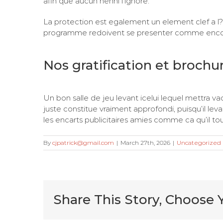
afin que aucun nenni l’ignore.
La protection est egalement un element clef a l?
programme redoivent se presenter comme encodees
Nos gratification et brochu
Un bon salle de jeu levant icelui lequel mettra
juste constitue vraiment approfondi, puisqu’il lev
les encarts publicitaires amies comme ca qu’il tou
By
cjpatrick@gmail.com
|
March 27th, 2026
|
Uncategorized
Share This Story, Choose 