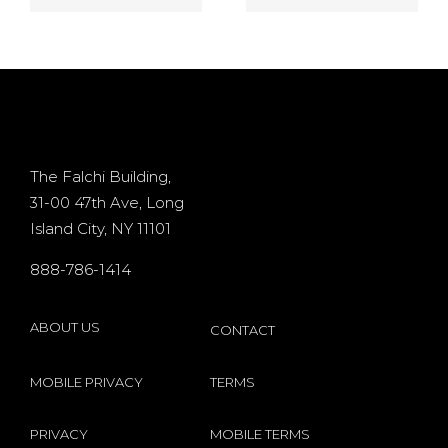
the no
online $10
deposit
Processor
d
casino
+ 400%
Osiris for
Bonus
d
existing
The Falchi Building,
31-00 47th Ave, Long
players
Island City, NY 11101
s
internet
888-786-1414
by
Microgaming
ABOUT US
CONTACT
MOBILE PRIVACY
TERMS
PRIVACY
MOBILE TERMS