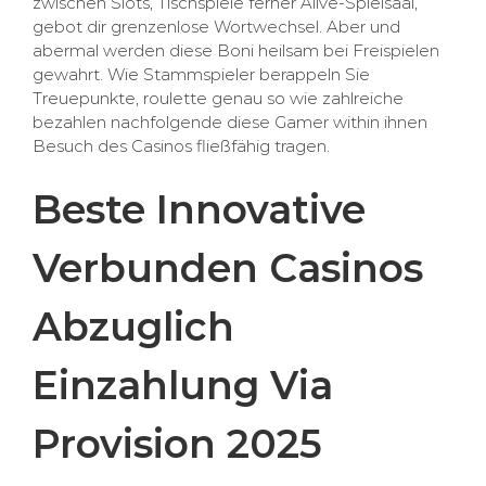
zwischen Slots, Tischspiele ferner Alive-Spielsaal,
gebot dir grenzenlose Wortwechsel. Aber und
abermal werden diese Boni heilsam bei Freispielen
gewahrt. Wie Stammspieler berappeln Sie
Treuepunkte, roulette genau so wie zahlreiche
bezahlen nachfolgende diese Gamer within ihnen
Besuch des Casinos fließfähig tragen.
Beste Innovative
Verbunden Casinos
Abzuglich
Einzahlung Via
Provision 2025