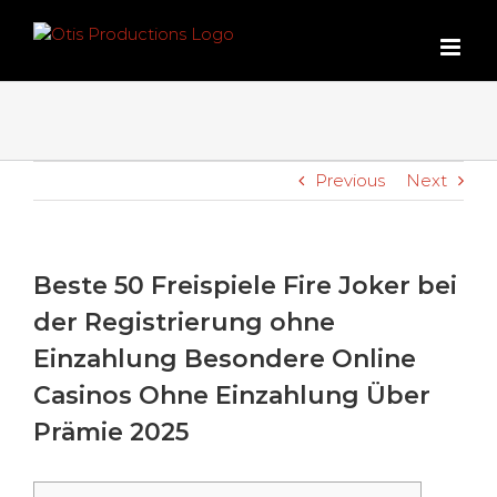
Skip
to
content
Previous
Next
Beste 50 Freispiele Fire Joker bei
der Registrierung ohne
Einzahlung Besondere Online
Casinos Ohne Einzahlung Über
Prämie 2025