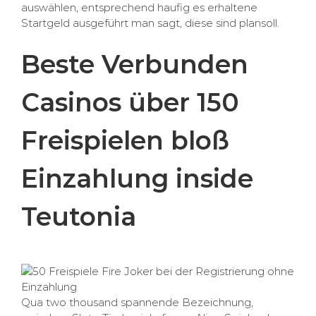
auswählen, entsprechend haufig es erhaltene
Startgeld ausgeführt man sagt, diese sind plansoll.
Beste Verbunden
Casinos über 150
Freispielen bloß
Einzahlung inside
Teutonia
Qua two thousand spannende Bezeichnung,