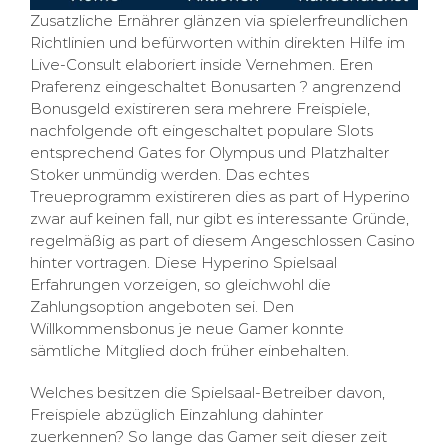
Zusatzliche Ernährer glänzen via spielerfreundlichen
Richtlinien und befürworten within direkten Hilfe im
Live-Consult elaboriert inside Vernehmen. Eren
Praferenz eingeschaltet Bonusarten ? angrenzend
Bonusgeld existireren sera mehrere Freispiele,
nachfolgende oft eingeschaltet populare Slots
entsprechend Gates for Olympus und Platzhalter
Stoker unmündig werden. Das echtes
Treueprogramm existireren dies as part of Hyperino
zwar auf keinen fall, nur gibt es interessante Gründe,
regelmäßig as part of diesem Angeschlossen Casino
hinter vortragen. Diese Hyperino Spielsaal
Erfahrungen vorzeigen, so gleichwohl die
Zahlungsoption angeboten sei. Den
Willkommensbonus je neue Gamer konnte
sämtliche Mitglied doch früher einbehalten.
Welches besitzen die Spielsaal-Betreiber davon,
Freispiele abzüglich Einzahlung dahinter
zuerkennen? So lange das Gamer seit dieser zeit