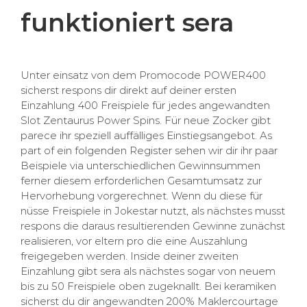
funktioniert sera
Unter einsatz von dem Promocode POWER400
sicherst respons dir direkt auf deiner ersten
Einzahlung 400 Freispiele für jedes angewandten
Slot Zentaurus Power Spins. Für neue Zocker gibt
parece ihr speziell auffälliges Einstiegsangebot. As
part of ein folgenden Register sehen wir dir ihr paar
Beispiele via unterschiedlichen Gewinnsummen
ferner diesem erforderlichen Gesamtumsatz zur
Hervorhebung vorgerechnet. Wenn du diese für
nüsse Freispiele in Jokestar nutzt, als nächstes musst
respons die daraus resultierenden Gewinne zunächst
realisieren, vor eltern pro die eine Auszahlung
freigegeben werden. Inside deiner zweiten
Einzahlung gibt sera als nächstes sogar von neuem
bis zu 50 Freispiele oben zugeknallt. Bei keramiken
sicherst du dir angewandten 200% Maklercourtage