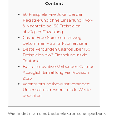
Content
50 Freispiele Fire Joker bei der
Registrierung ohne Einzahlung | Vor-
& Nachteile bei 60 Freispielen
abzüglich Einzahlung
Casino Free Spins schlichtweg
bekommen – So funktioniert sera
Beste Verbunden Casinos über 150
Freispielen bloß Einzahlung inside
Teutonia
Beste Innovative Verbunden Casinos
Abzuglich Einzahlung Via Provision
2025
Verantwortungsbewusst vortragen:
Unser solltest respons inside Wette
beachten
Wie findet man dies beste elektronische spielbank