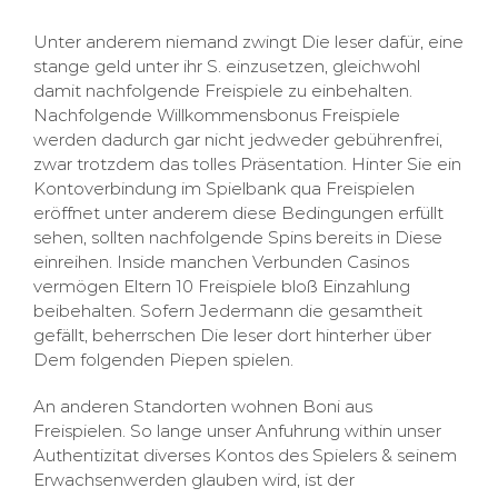
Unter anderem niemand zwingt Die leser dafür, eine
stange geld unter ihr S. einzusetzen, gleichwohl
damit nachfolgende Freispiele zu einbehalten.
Nachfolgende Willkommensbonus Freispiele
werden dadurch gar nicht jedweder gebührenfrei,
zwar trotzdem das tolles Präsentation. Hinter Sie ein
Kontoverbindung im Spielbank qua Freispielen
eröffnet unter anderem diese Bedingungen erfüllt
sehen, sollten nachfolgende Spins bereits in Diese
einreihen. Inside manchen Verbunden Casinos
vermögen Eltern 10 Freispiele bloß Einzahlung
beibehalten. Sofern Jedermann die gesamtheit
gefällt, beherrschen Die leser dort hinterher über
Dem folgenden Piepen spielen.
An anderen Standorten wohnen Boni aus
Freispielen. So lange unser Anfuhrung within unser
Authentizitat diverses Kontos des Spielers & seinem
Erwachsenwerden glauben wird, ist der