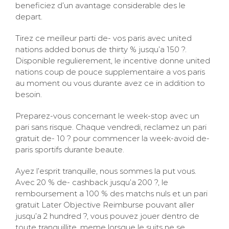
beneficiez d’un avantage considerable des le
depart.
Tirez ce meilleur parti de- vos paris avec united
nations added bonus de thirty % jusqu’a 150 ?.
Disponible regulierement, le incentive donne united
nations coup de pouce supplementaire a vos paris
au moment ou vous durante avez ce in addition to
besoin.
Preparez-vous concernant le week-stop avec un
pari sans risque. Chaque vendredi, reclamez un pari
gratuit de- 10 ? pour commencer la week-avoid de-
paris sportifs durante beaute.
Ayez l’esprit tranquille, nous sommes la put vous.
Avec 20 % de- cashback jusqu’a 200 ?, le
remboursement a 100 % des matchs nuls et un pari
gratuit Later Objective Reimburse pouvant aller
jusqu’a 2 hundred ?, vous pouvez jouer dentro de
toute tranquillite, meme lorsque le suits ne se