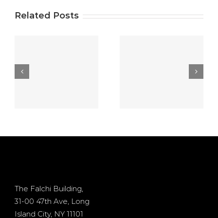
e
free
Pokies
Related Posts
Gambling
Free Play:
establishment
best free
5
Video
casino
game On
games
the no
online $10
deposit
Processor
d
casino
+ 400%
Osiris for
Bonus
d
existing
The Falchi Building,
31-00 47th Ave, Long
players
Island City, NY 11101