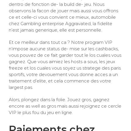
dentro de fonction de- la build de- jeu. Nous
observons la facon de jouer mais aussi vous offrons
ce et celle-ci vous convient ce mieux, automobile
chez Gambling enterprise Aggravated, la fidelite
n’est jamais generique, elle est personnelle.
Et ce meilleur dans tout ca ? Notre program VIP
n’impose aucune status de- mise sur les cashbacks,
vous pouvez de ce fait garder tout le los cuales vous
gagnez. Que vous aimiez les hosts a sous, les jeux
freeze et los cuales vous soyez us stratege des paris
sportifs, votre devouement vous donne acces a un
traitement d’elite, et cela commence des votre
largest pas.
Alors, plongez dans la folie. Jouez gros, gagnez
encore as well as gros mais aussi rejoignez ce cercle
VIP le plus fou du jeu en ligne.
Paiements chez