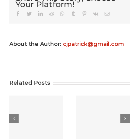
Your Platform!
Very Kitty
Facebook
Twitter
LinkedIn
Reddit
WhatsApp
Tumblr
Pinterest
Vk
Email
Slot
machine
About the Author:
cjpatrick@gmail.com
s
game ?
Gamble
e
Totally
Uptown
e
free
Pokies
Related Posts
Gambling
Free Play:
establishment
best free
5
Video
casino
game On
games