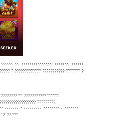
-??????. ?? ???????? ??????? ????? ?? ??????
?????? ? ????????????? ??????????? ??????? ?
 ???????? ?? ??????????? ??????.
?????????????????? ?????????.
?? ??????? ? ????????? ???????? ? ???????.
12-?? ???.