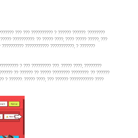
??????? ??? ??? ?????????? ? ?????? ??????. ????????
???? ??????????. ?? ????? ????, ???? ????? ?????, ???
? ?????????? ??????????? ???????????, ? ???????
???????? ? ??? ????????? ???. ????? ????, ????????
?????? ?? ?????? ?? ????? ???????? ????????. ?? ??????
? ? ??????. ????? ????, ??? ?????? ??????????? ????