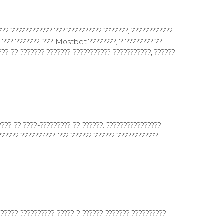
??? ???????????? ??? ?????????? ???????, ????????????
? ??? ???????, ??? Mostbet ????????, ? ???????? ??
??? ?? ??????? ??????? ??????????? ???????????, ??????
?? ?? ????-????????? ?? ??????. ????????????????
?????? ??????????. ??? ?????? ?????? ????????????
?????? ?????????? ????? ? ?????? ??????? ??????????