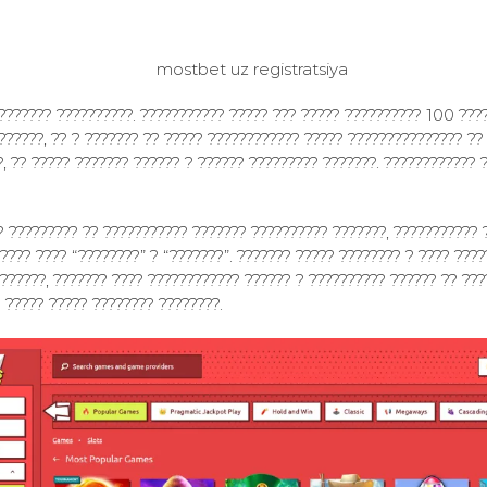
???????? ??????????. ??????????? ????? ??? ????? ?????????? 100 ???
????, ?? ? ??????? ?? ????? ???????????? ????? ??????????????? ?? ?
, ?? ????? ??????? ?????? ? ?????? ????????? ???????. ???????????? 
 ????????? ?? ??????????? ??????? ?????????? ???????, ??????????? ?
???? ???? “????????” ? “???????”. ??????? ????? ???????? ? ???? ????
??????, ??????? ???? ???????????? ?????? ? ?????????? ?????? ?? ????
 ????? ????? ???????? ????????.