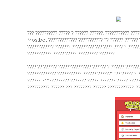
??? ?????????? ????? ? ?????? ??????, ??????????? ???
Mostbet ????????????? ??????????? ?? ?????? ?????? ??
???????????? ??????? ?????????? ??? ???? ???? ? ??????
??????????? ????? ????? ????????? ???????.
???? ?? ?????? ??????????????? ?????? ? ?????? ???????
????????????? ??????????? ?????? ??????” “?? ????? ? ?
?????? ?” “????????? ??????? ????? ??????? ????? ?????
?????????? ?????? ??? ???????? ?????? ????????????, ??