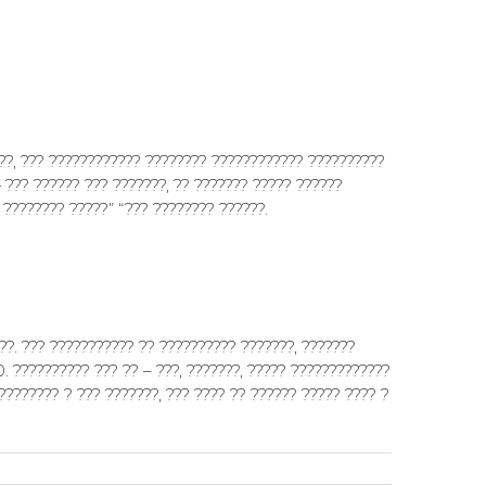
???, ??? ???????????? ???????? ???????????? ??????????
 ??? ?????? ??? ???????, ?? ??????? ????? ??????
? ???????? ?????” “??? ???????? ??????.
??. ??? ??????????? ?? ?????????? ???????, ???????
. ?????????? ??? ?? – ???, ???????, ????? ?????????????
???????? ? ??? ???????, ??? ???? ?? ?????? ????? ???? ?