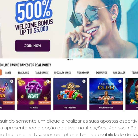
uindo somente um clique e realizar as suas apostas espor
a apresentando a opção de ativar notificações. Por isso, não
o teu i phone. Usuários de i phone tem a possibilidade de fa