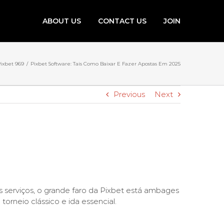
ABOUT US
CONTACT US
JOIN
ixbet 969
/
Pixbet Software: Tais Como Baixar E Fazer Apostas Em 2025
Previous
Next
 serviços, o grande faro da Pixbet está ambages
orneio clássico e ida essencial.