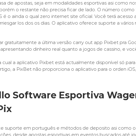
 de apostas, seja em modalidades esportivas asi como nos m
 porém o restante não precisa ficar de lado. O número com
S é o ainda o qual zero internet site oficial. Você terá acess
esgar los dos os dias. O aplicativo oferece suporte a vário
r gratuitamente a última versão carry out app Pixbet pra Goo
 apresentando dinheiro real quanto a jogos de cassino, e v
 cual a aplicativo Pixbet está actualmente disponível só para 
tigo, a PixBet não proporciona o aplicativo para o orden iO
llo Software Esportiva Wage
Pix
rece suporte em português e métodos de deposito asi como o
ções, desde apostas esportivas em eventos buscados até j