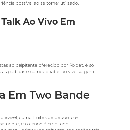
iência possível ao se tornar utilizado.
 Talk Ao Vivo Em
ostas ao palpitante oferecido por Pixbet, é só
as as partidas e campeonatos ao vivo surgem
ba Em Two Bande
ponsável, como limites de depósito e
esamente, e o canon é creditado