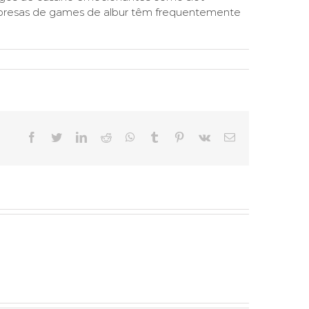
 empresas de games de albur têm frequentemente
Facebook
Twitter
LinkedIn
Reddit
WhatsApp
Tumblr
Pinterest
Vk
Email