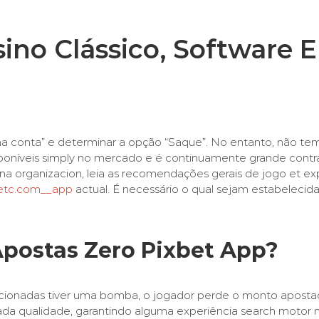
sino Clássico, Software E
inha conta” e determinar a opção “Saque”. No entanto, não te
sponíveis simply no mercado e é continuamente grande contr
 na organizacion, leia as recomendações gerais de jogo et ex
etc.com__app
actual. É necessário o qual sejam estabelecid
postas Zero Pixbet App?
ionadas tiver uma bomba, o jogador perde o monto apostado 
ada qualidade, garantindo alguma experiência search motor 