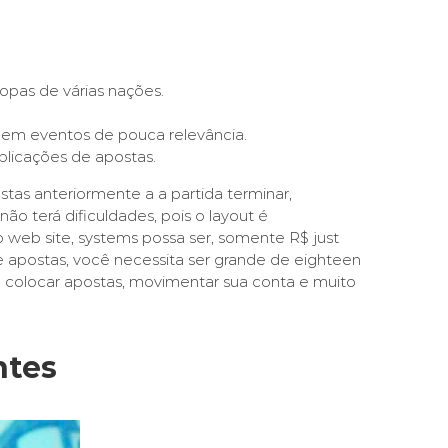
pas de várias nações.
em eventos de pouca relevância.
plicações de apostas.
tas anteriormente a a partida terminar,
ão terá dificuldades, pois o layout é
web site, systems possa ser, somente R$ just
de apostas, você necessita ser grande de eighteen
ra colocar apostas, movimentar sua conta e muito
ntes