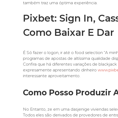
também traz uma óptima experiência.
Pixbet: Sign In, Cas
Como Baixar E Dar
É Só fazer o logon, ir até o food selection “A m
programas de apostas de altíssima qualidade di
Confira que há diferentes variações de blackjack
expresamente apresentando dinheiro
www.pixb
interessante aproveitamento.
Como Posso Produzir A
No Entanto, ze em uma dasjenige viviendas selec
Todos eles são derivados de provedores de entr