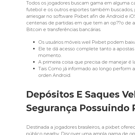
Todos os jogadores buscam gama em alguma casa
futebol e os outros esportes também buscados,
arriesgar no software Pixbet afin de Android e iO
centenas de partidas em que tem an op??o de arri
Bitcoin e transferências bancárias.
Os usuários móveis weil Pixbet podem baixa
Ele te dá acesso complete tanto a apostas
momento.
A primeira coisa que precisa de manejar é la
Tais Como já informado ao longo perform ar
orden Android.
Depósitos E Saques Ve
Segurança Possuindo 
Destinada a jogadores brasileiros, a pixbet ofe
público nearby. Discover uma ampla gama de op