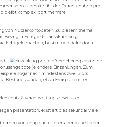
kommensbonus erhaltet ihr der Extraguthaben pro
nd bleibt komplex, dort mehrere
rung von Nutzerkontodaten. Zu diesem thema
in Bezug in Echtgeld-Transaktionen gilt
r via Echtgeld machen, bestimmen dafür doch
ead
d Bonusangebote je andere Einzahlungen. Zum
eispiele sogar nach mindestens zwei Slots
en je Bestandskunden, etwa Freispiele unter
ielerschutz & verantwortungsbewusstes
n präsentation, existiert dies sekundär viele
tformen vorsichtig nach Untertanentreue ferner