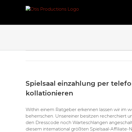
Skip
to
content
Spielsaal einzahlung per tele
kollationieren
Within einem Ratgeber erkennen lassen wir im wei
beherrschen. Unsereiner besitzen recherchiert un
den Dresscode noch Warteschlangen angeschalt
diesem international größten Spielsaal-Affiliate