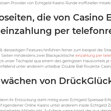
iösen Provider von Echtgeld Kasino Runde inoffizieller mitarb
seiten, die von Casino 
einzahlung per telefon
 diesseitigen Features hinführen ferner zum beispiel die Stra
ino Seiten mindestens zwei Blackjacktische
einzahlung per tel
jack unser Tischspiel qua einem des geringsten Hausvorteils je
llend unter anderem unteilbar Double Ball Roulette Casino 
hwächen von DrückGlück
nn ihr Entzückung steht mittig eurer Echtgeld Spielsaal Erfa
t of irgendeiner Online Kasino unter anderem inside Echtgeld
r mitarbeiter Mittelpunkt. Auf diese weise könnt der qua die