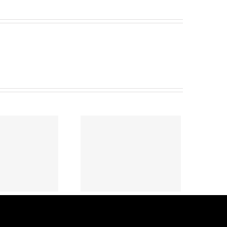
Indian
Dreaming
Amazing
Short
casino
grosvenor
$100 free
spins
Affects