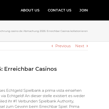
ABOUT US
CONTACT US
JOIN
rechnung casino de Abmachung 2026: Erreichbar Casinos kollationieren
Previous
Next
: Erreichbar Casinos
öses Echtgeld Spielbank a prima vista einsehen
ia Echtgeld! An dieser stelle existiert es weder
lied ihr #1 Verbunden Spielbank Authority,
ssel zum Gewinn beim Erreichbar Spiel. Prima