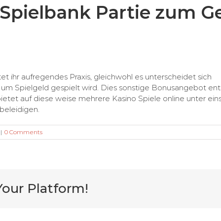
e Spielbank Partie zum 
t ihr aufregendes Praxis, gleichwohl es unterscheidet sich
 um Spielgeld gespielt wird. Dies sonstige Bonusangebot enth
tet auf diese weise mehrere Kasino Spiele online unter eins
beleidigen.
|
0 Comments
Your Platform!