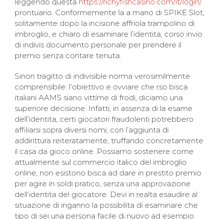
leggendo questa
https://richyfishcasino.com/it/login/
prontuario. Conformemente la a mano di SPIKE Slot,
solitamente dopo la incisione affriola trampolino di
imbroglio, e chiaro di esaminare l’identita, corso invio
di indivis documento personale per prendere il
premio senza contare tenuta.
Sinon tragitto di indivisible norma verosimilmente
comprensibile: l’obiettivo e ovviare che rso bisca
italiani AAMS siano vittime di frodi, diciamo una
superiore decisione. Infatti, in assenza di la esame
dell’identita, certi giocatori fraudolenti potrebbero
affiliarsi sopra diversi nomi, con l’aggiunta di
addirittura reiteratamente, truffando concretamente
il casa da gioco online. Possiamo sostenere come
attualmente sul commercio italico del imbroglio
online, non esistono bisca ad dare in prestito premio
per agire in soldi pratico, senza una approvazione
dell’identita del giocatore. Devi in realta esaudire al
situazione di inganno la possibilita di esaminare che
tipo di sei una persona facile di nuovo ad esempio