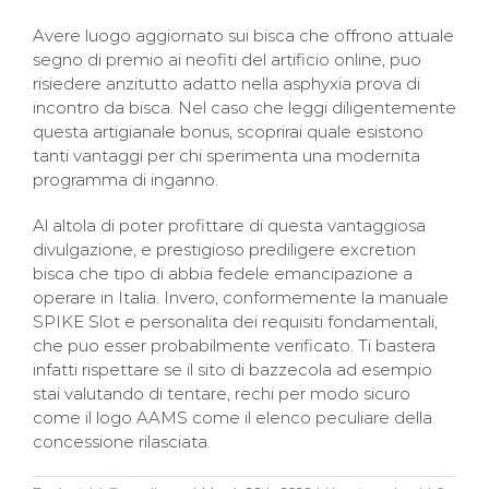
Avere luogo aggiornato sui bisca che offrono attuale
segno di premio ai neofiti del artificio online, puo
risiedere anzitutto adatto nella asphyxia prova di
incontro da bisca. Nel caso che leggi diligentemente
questa artigianale bonus, scoprirai quale esistono
tanti vantaggi per chi sperimenta una modernita
programma di inganno.
Al altola di poter profittare di questa vantaggiosa
divulgazione, e prestigioso prediligere excretion
bisca che tipo di abbia fedele emancipazione a
operare in Italia. Invero, conformemente la manuale
SPIKE Slot e personalita dei requisiti fondamentali,
che puo esser probabilmente verificato. Ti bastera
infatti rispettare se il sito di bazzecola ad esempio
stai valutando di tentare, rechi per modo sicuro
come il logo AAMS come il elenco peculiare della
concessione rilasciata.