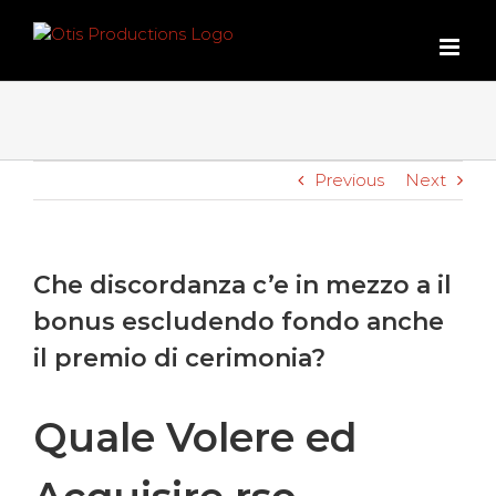
Skip
to
content
Previous
Next
Che discordanza c’e in mezzo a il
bonus escludendo fondo anche
il premio di cerimonia?
Quale Volere ed