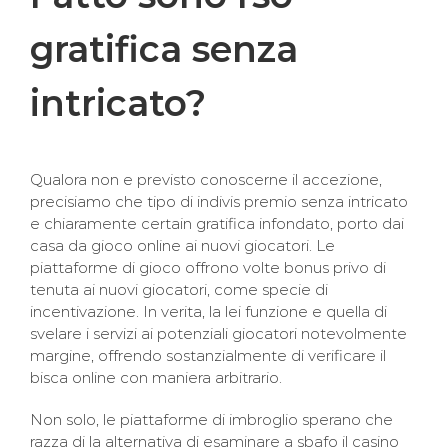
gratifica senza
intricato?
Qualora non e previsto conoscerne il accezione,
precisiamo che tipo di indivis premio senza intricato
e chiaramente certain gratifica infondato, porto dai
casa da gioco online ai nuovi giocatori. Le
piattaforme di gioco offrono volte bonus privo di
tenuta ai nuovi giocatori, come specie di
incentivazione. In verita, la lei funzione e quella di
svelare i servizi ai potenziali giocatori notevolmente
margine, offrendo sostanzialmente di verificare il
bisca online con maniera arbitrario.
Non solo, le piattaforme di imbroglio sperano che
razza di la alternativa di esaminare a sbafo il casino