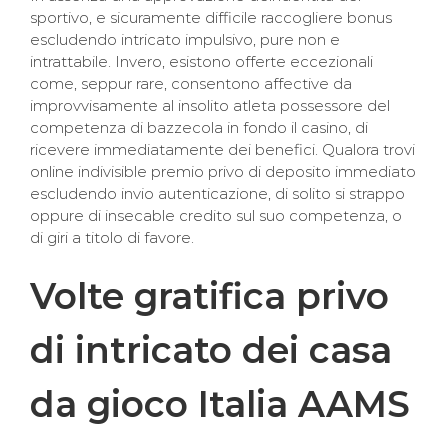
sportivo, e sicuramente difficile raccogliere bonus
escludendo intricato impulsivo, pure non e
intrattabile. Invero, esistono offerte eccezionali
come, seppur rare, consentono affective da
improvvisamente al insolito atleta possessore del
competenza di bazzecola in fondo il casino, di
ricevere immediatamente dei benefici. Qualora trovi
online indivisible premio privo di deposito immediato
escludendo invio autenticazione, di solito si strappo
oppure di insecable credito sul suo competenza, o
di giri a titolo di favore.
Volte gratifica privo
di intricato dei casa
da gioco Italia AAMS