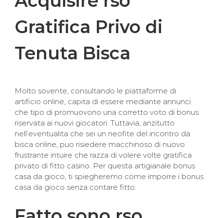
Acquisire rso
Gratifica Privo di
Tenuta Bisca
Molto sovente, consultando le piattaforme di
artificio online, capita di essere mediante annunci
che tipo di promuovono una corretto voto di bonus
riservata ai nuovi giocatori. Tuttavia, anzitutto
nell’eventualita che sei un neofite del incontro da
bisca online, puo risiedere macchinoso di nuovo
frustrante intuire che razza di volere volte gratifica
privato di fitto casino. Per questa artigianale bonus
casa da gioco, ti spiegheremo come imporre i bonus
casa da gioco senza contare fitto.
Fatto sono rso