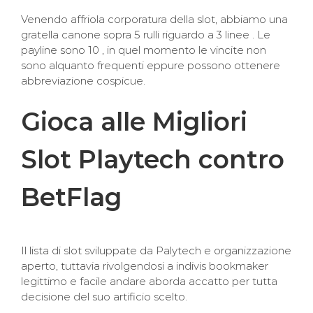
Venendo affriola corporatura della slot, abbiamo una
gratella canone sopra 5 rulli riguardo a 3 linee . Le
payline sono 10 , in quel momento le vincite non
sono alquanto frequenti eppure possono ottenere
abbreviazione cospicue.
Gioca alle Migliori
Slot Playtech contro
BetFlag
Il lista di slot sviluppate da Palytech e organizzazione
aperto, tuttavia rivolgendosi a indivis bookmaker
legittimo e facile andare aborda accatto per tutta
decisione del suo artificio scelto.