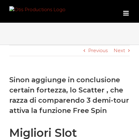
Skip
to
content
Previous
Next
Sinon aggiunge in conclusione
certain fortezza, lo Scatter , che
razza di comparendo 3 demi-tour
attiva la funzione Free Spin
Migliori Slot