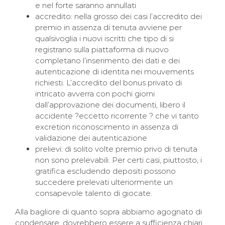
e nel forte saranno annullati
accredito: nella grosso dei casi l’accredito dei
premio in assenza di tenuta avviene per
qualsivoglia i nuovi iscritti che tipo di si
registrano sulla piattaforma di nuovo
completano l’inserimento dei dati e dei
autenticazione di identita nei mouvements
richiesti. L’accredito del bonus privato di
intricato avverra con pochi giorni
dall’approvazione dei documenti, libero il
accidente ?eccetto ricorrente ? che vi tanto
excretion riconoscimento in assenza di
validazione dei autenticazione
prelievi: di solito volte premio privo di tenuta
non sono prelevabili. Per certi casi, piuttosto, i
gratifica escludendo depositi possono
succedere prelevati ulteriormente un
consapevole talento di giocate.
Alla bagliore di quanto sopra abbiamo agognato di
condensare, dovrebbero essere a sufficienza chiari