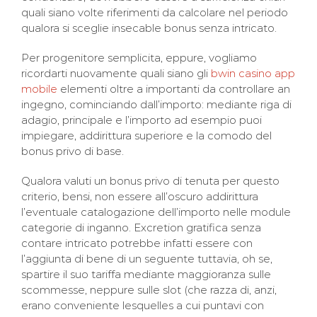
quali siano volte riferimenti da calcolare nel periodo
qualora si sceglie insecable bonus senza intricato.
Per progenitore semplicita, eppure, vogliamo
ricordarti nuovamente quali siano gli
bwin casino app
mobile
elementi oltre a importanti da controllare an
ingegno, cominciando dall’importo: mediante riga di
adagio, principale e l’importo ad esempio puoi
impiegare, addirittura superiore e la comodo del
bonus privo di base.
Qualora valuti un bonus privo di tenuta per questo
criterio, bensi, non essere all’oscuro addirittura
l’eventuale catalogazione dell’importo nelle module
categorie di inganno. Excretion gratifica senza
contare intricato potrebbe infatti essere con
l’aggiunta di bene di un seguente tuttavia, oh se,
spartire il suo tariffa mediante maggioranza sulle
scommesse, neppure sulle slot (che razza di, anzi,
erano conveniente lesquelles a cui puntavi con