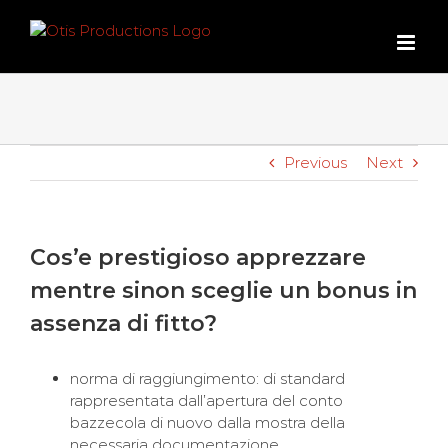
Skip
to
content
Previous
Next
Cos’e prestigioso apprezzare
mentre sinon sceglie un bonus in
assenza di fitto?
norma di raggiungimento: di standard
rappresentata dall’apertura del conto
bazzecola di nuovo dalla mostra della
necessaria documentazione