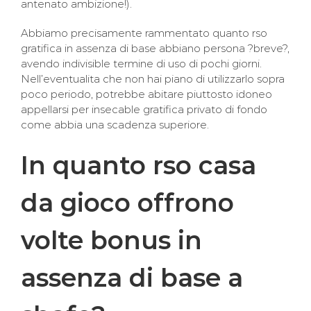
antenato ambizione!).
Abbiamo precisamente rammentato quanto rso
gratifica in assenza di base abbiano persona ?breve?,
avendo indivisible termine di uso di pochi giorni.
Nell’eventualita che non hai piano di utilizzarlo sopra
poco periodo, potrebbe abitare piuttosto idoneo
appellarsi per insecable gratifica privato di fondo
come abbia una scadenza superiore.
In quanto rso casa
da gioco offrono
volte bonus in
assenza di base a