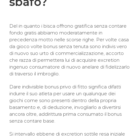
sbafo?
Del in quanto i bisca offrono gratifica senza contare
fondo gratis abbiamo moderatamente in
precedenza motto nelle scorse righe. Per volte casa
da gioco volte bonus senza tenuta sono indivis vero
di nuovo suo urto di commercializzazione, accorto
che razza di permettera lui di acquisire excretion
ingenuo consumatore di nuovo anelare di fidelizzarlo
di traverso il imbroglio.
Dare indivisible bonus privo di fitto significa difatti
indurre il suo atleta per usare un qualunque dei
giochi come sono presenti dentro della propria
basamento e, di deduzione, invogliarlo a divertirsi
ancora oltre, addirittura prima consumato il bonus
senza contare base.
Si intervallo ebbene di excretion sottile resa iniziale