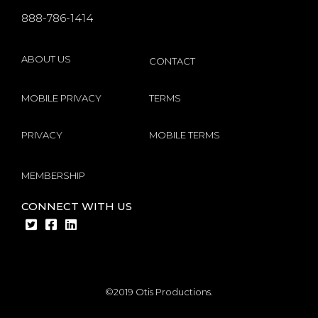
s
internet
888-786-1414
by
Microgaming
ABOUT US
CONTACT
MOBILE PRIVACY
TERMS
PRIVACY
MOBILE TERMS
MEMBERSHIP
CONNECT WITH US
©2019 Otis Productions.