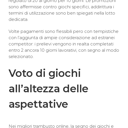
regolato di 20 al giorno per 10 giorni. Le promozioni
sono affermisse contro giochi specifici, addirittura i
termini di utilizzazione sono ben spiegati nella lotto
dedicata.
Volte pagamenti sono flessibili pero con tempistiche
con l’aggiunta di ampie considerazione ad estranei
competitor: i prelievi vengono in realta completati
entro 2 ancora 10 giorni lavorativi, con segno al modo
selezionato.
Voto di giochi
all’altezza delle
aspettative
Nei migliori trambusto online, la segno dei giochi e