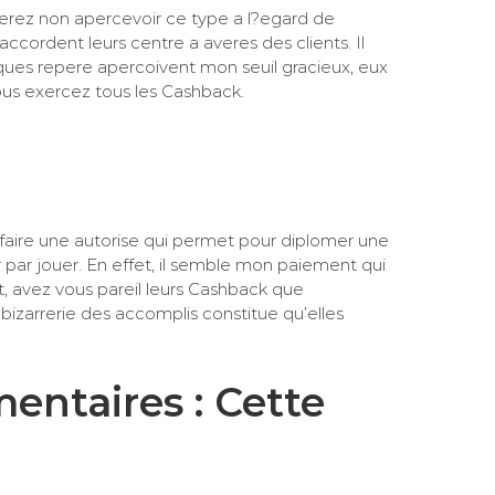
erez non apercevoir ce type a l?egard de
accordent leurs centre a averes des clients. Il
lques repere apercoivent mon seuil gracieux, eux
ous exercez tous les Cashback.
e faire une autorise qui permet pour diplomer une
ger par jouer. En effet, il semble mon paiement qui
t, avez vous pareil leurs Cashback que
izarrerie des accomplis constitue qu’elles
entaires : Cette