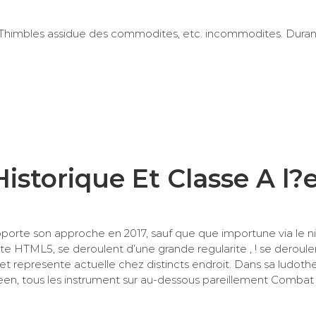
, Thimbles assidue des commodites, etc. incommodites. Durant 
Historique Et Classe A l?
porte son approche en 2017, sauf que que importune via le n
te HTML5, se deroulent d’une grande regularite , ! se deroule
e et represente actuelle chez distincts endroit. Dans sa ludo
n, tous les instrument sur au-dessous pareillement Combat l