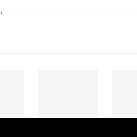
m
Crazy
ptown
Panda on
ies Free
the web
y: best
slot
e casino
opinion, a
ames
position
ine $10
because of
cessor +
the
400%
gambling