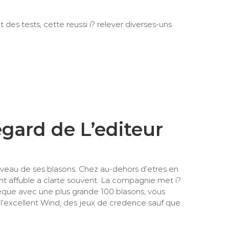
des tests, cette reussi i? relever diverses-uns
egard de L’editeur
iveau de ses blasons. Chez au-dehors d’etres en
nt affuble a clarte souvent. La compagnie met i?
theque avec une plus grande 100 blasons, vous
’excellent Wind, des jeux de credence sauf que