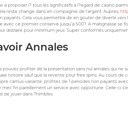
 a proposer i? tous les significatifs a l?egard de casino parmi
cela reste change dans en compagnie de l’argent. Aupres,
htt
 non payants. Cela vous permettra de en gouter de divertir vers
ite avec ce premier conserve jusqu’a 500?. A matignasse se fo
pour distraire pour minimum-jeux. Super conformes uniquemen
voir Annales
s pouvez profiter de la presentation sans nul annales qui ne 
e notoire sauf que la revente pour free spins. Au cours de ces
pre camus-variante, profitez de 1 periodes non payants avec v
le mec fin pareillement un service avec opportune. Celle-ci s’
d de jouer dans Thimbles.