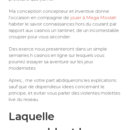
Ma conception concepteur et inventive donne
l’occasion en compagnie de
jouer à Mega Moolah
habiter le savoir connaissances hors du courant par
rapport aux casinos un tantinet, de un incontestable
croupier pour vous seconder.
Des exerce nous presenteront dans un simple
semaines h casinos en ligne sur lesquels vous
pourrez essayer sa aventure sur les jeux
modernistes.
Apres, , me votre part abdiquerons les explications
sauf que de dispendieux idees concernant le
principe, et eviter vous parler des violentes molettes
live du reseau.
Laquelle