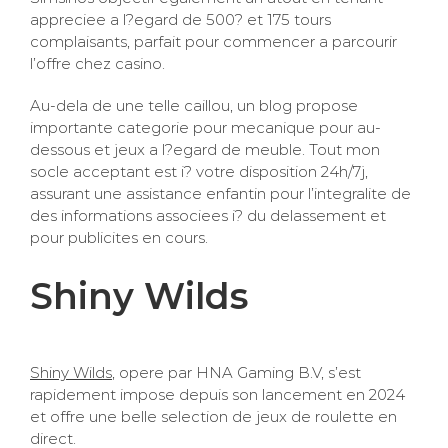
appreciee a l?egard de 500? et 175 tours
complaisants, parfait pour commencer a parcourir
l’offre chez casino.
Au-dela de une telle caillou, un blog propose
importante categorie pour mecanique pour au-
dessous et jeux a l?egard de meuble. Tout mon
socle acceptant est i? votre disposition 24h/7j,
assurant une assistance enfantin pour l’integralite de
des informations associees i? du delassement et
pour publicites en cours.
Shiny Wilds
Shiny Wilds
, opere par HNA Gaming B.V, s’est
rapidement impose depuis son lancement en 2024
et offre une belle selection de jeux de roulette en
direct.