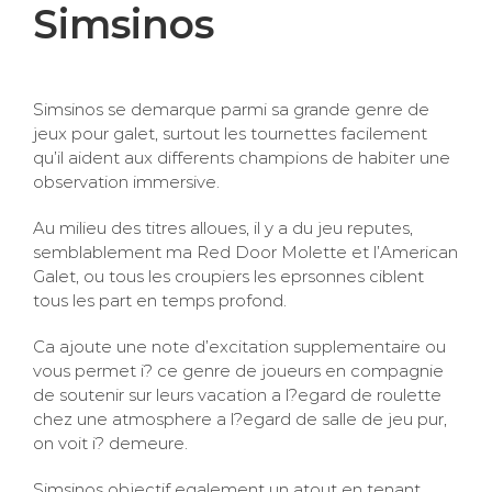
Simsinos
Simsinos se demarque parmi sa grande genre de
jeux pour galet, surtout les tournettes facilement
qu’il aident aux differents champions de habiter une
observation immersive.
Au milieu des titres alloues, il y a du jeu reputes,
semblablement ma Red Door Molette et l’American
Galet, ou tous les croupiers les eprsonnes ciblent
tous les part en temps profond.
Ca ajoute une note d’excitation supplementaire ou
vous permet i? ce genre de joueurs en compagnie
de soutenir sur leurs vacation a l?egard de roulette
chez une atmosphere a l?egard de salle de jeu pur,
on voit i? demeure.
Simsinos objectif egalement un atout en tenant