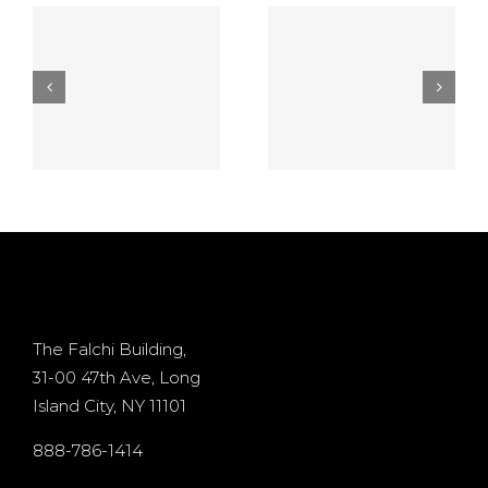
Gambling
Free Play:
establishment
best free
5
Video
casino
game On
games
the no
online $10
deposit
Processor
d
casino
+ 400%
Osiris for
Bonus
d
existing
The Falchi Building,
31-00 47th Ave, Long
players
Island City, NY 11101
s
internet
888-786-1414
by