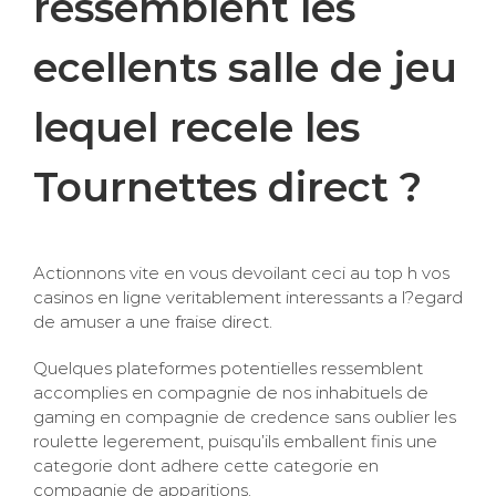
ressemblent les
ecellents salle de jeu
lequel recele les
Tournettes direct ?
Actionnons vite en vous devoilant ceci au top h vos
casinos en ligne veritablement interessants a l?egard
de amuser a une fraise direct.
Quelques plateformes potentielles ressemblent
accomplies en compagnie de nos inhabituels de
gaming en compagnie de credence sans oublier les
roulette legerement, puisqu’ils emballent finis une
categorie dont adhere cette categorie en
compagnie de apparitions.