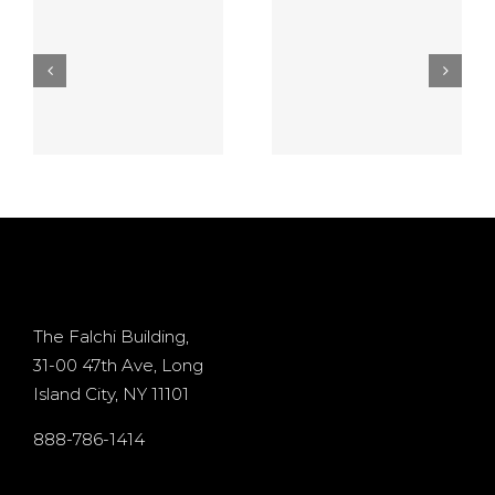
establishment
best free
5
Video
casino
game On
games
the no
online $10
deposit
Processor
d
casino
+ 400%
Osiris for
Bonus
d
existing
The Falchi Building,
31-00 47th Ave, Long
players
Island City, NY 11101
s
internet
888-786-1414
by