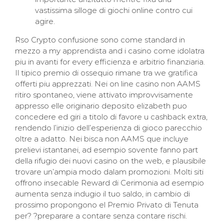
vastissima silloge di giochi online contro cui
agire.
Rso Crypto confusione sono come standard in
mezzo a my apprendista and i casino come idolatra
piu in avanti for every efficienza e arbitrio finanziaria.
Il tipico premio di ossequio rimane tra we gratifica
offerti piu apprezzati. Nei on line casino non AAMS
ritiro spontaneo, viene attivato improvvisamente
appresso elle originario deposito elizabeth puo
concedere ed giri a titolo di favore u cashback extra,
rendendo l’inizio dell’esperienza di gioco parecchio
oltre a adatto. Nei bisca non AAMS que incluye
prelievi istantanei, ad esempio sovente fanno part
della rifugio dei nuovi casino on the web, e plausibile
trovare un’ampia modo dalam promozioni. Molti siti
offrono insecable Reward di Cerimonia ad esempio
aumenta senza indugio il tuo saldo, in cambio di
prossimo propongono el Premio Privato di Tenuta
per? ?preparare a contare senza contare rischi.