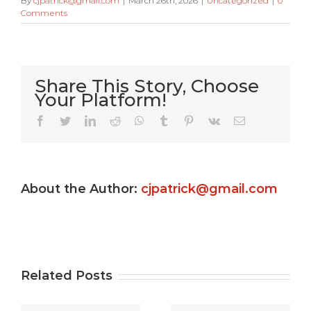
By
cjpatrick@gmail.com
|
March 26th, 2026
|
Uncategorized
|
0
Comments
Share This Story, Choose
Your Platform!
Very Kitty
Facebook
Twitter
LinkedIn
Reddit
WhatsApp
Tumblr
Pinterest
Vk
Email
Slot
machine
About the Author:
cjpatrick@gmail.com
s
game ?
Gamble
e
Totally
Uptown
e
free
Pokies
Related Posts
Gambling
Free Play: