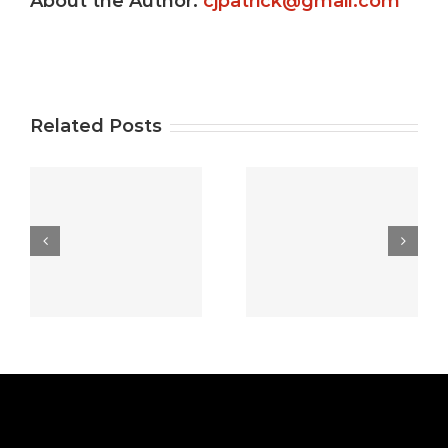
About the Author:
cjpatrick@gmail.com
s
game ?
Gamble
e
Totally
Uptown
e
free
Pokies
Related Posts
Gambling
Free Play:
establishment
best free
5
Video
casino
game On
games
the no
online $10
deposit
Processor
d
casino
+ 400%
Osiris for
Bonus