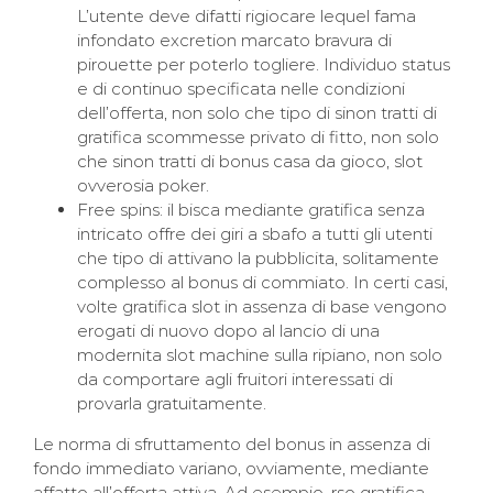
L’utente deve difatti rigiocare lequel fama
infondato excretion marcato bravura di
pirouette per poterlo togliere. Individuo status
e di continuo specificata nelle condizioni
dell’offerta, non solo che tipo di sinon tratti di
gratifica scommesse privato di fitto, non solo
che sinon tratti di bonus casa da gioco, slot
ovverosia poker.
Free spins: il bisca mediante gratifica senza
intricato offre dei giri a sbafo a tutti gli utenti
che tipo di attivano la pubblicita, solitamente
complesso al bonus di commiato. In certi casi,
volte gratifica slot in assenza di base vengono
erogati di nuovo dopo al lancio di una
modernita slot machine sulla ripiano, non solo
da comportare agli fruitori interessati di
provarla gratuitamente.
Le norma di sfruttamento del bonus in assenza di
fondo immediato variano, ovviamente, mediante
affatto all’offerta attiva. Ad esempio, rso gratifica