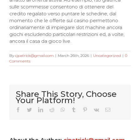
sulle scommesse consentono di ottenere del
credito regalato verso puntare le schedine, dal
momento che le offerte sul casino permettono
ordinariamente di impiegare slot machine ancora
giochi escludendo particolari restrizioni ed, a volte,
ancora il casa da gioco live.
By
cjpatrick@gmail.com
|
March 26th, 2026
|
Uncategorized
|
0
Comments
Share This Story, Choose
Your Platform!
Very Kitty
Facebook
Twitter
LinkedIn
Reddit
WhatsApp
Tumblr
Pinterest
Vk
Email
Slot
machine