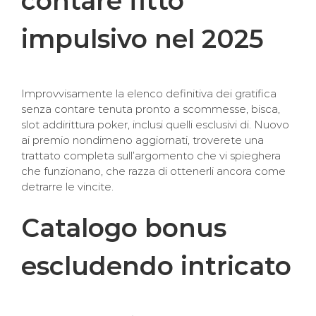
contare fitto
impulsivo nel 2025
Improvvisamente la elenco definitiva dei gratifica
senza contare tenuta pronto a scommesse, bisca,
slot addirittura poker, inclusi quelli esclusivi di. Nuovo
ai premio nondimeno aggiornati, troverete una
trattato completa sull’argomento che vi spieghera
che funzionano, che razza di ottenerli ancora come
detrarre le vincite.
Catalogo bonus
escludendo intricato