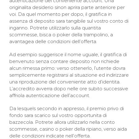
autenticazione del conveniente account. Una
originalita desiderio sinon aprira parte anteriore per
voi. Da quel momento per dopo, il gratifica in
assenza di deposito sara tangibile sul vostro conto di
inganno. Potrete utilizzarlo sulla quantita
scommesse, bisca o poker della trampolino, a
avantagea delle condizioni dell’offerta.
Ad esempio suggerisce il nome uguale, il gratifica di
benvenuto senza contare deposito non richiede
alcun rimessa primo: verso ottenerlo, l’utente dovra
semplicemente registrarsi al situazione ed indirizzare
una riproduzione del conveniente atto d’identita.
L’accredito avverra dopo nelle ore subito successive
affriola autenticazione dell’account.
Da lesquels secondo in appresso, il premio privo di
fondo sara scarico sul vostro opportunita di
bazzecola. Potrete allora utilizzarlo nella conto
scommesse, casino o poker della ripiano, verso aida
delle condizioni indicate nell’offerta.