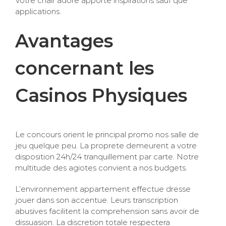
Votre chair adore apporte inspirations sauf que
applications.
Avantages
concernant les
Casinos Physiques
Le concours orient le principal promo nos salle de
jeu quelque peu. La proprete demeurent a votre
disposition 24h/24 tranquillement par carte. Notre
multitude des agiotes convient a nos budgets.
L’environnement appartement effectue dresse
jouer dans son accentue. Leurs transcription
abusives facilitent la comprehension sans avoir de
dissuasion. La discretion totale respectera