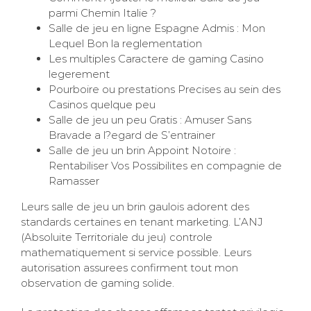
parmi Chemin Italie ?
Salle de jeu en ligne Espagne Admis : Mon
Lequel Bon la reglementation
Les multiples Caractere de gaming Casino
legerement
Pourboire ou prestations Precises au sein des
Casinos quelque peu
Salle de jeu un peu Gratis : Amuser Sans
Bravade a l?egard de S’entrainer
Salle de jeu un brin Appoint Notoire :
Rentabiliser Vos Possibilites en compagnie de
Ramasser
Leurs salle de jeu un brin gaulois adorent des
standards certaines en tenant marketing. L’ANJ
(Absoluite Territoriale du jeu) controle
mathematiquement si service possible. Leurs
autorisation assurees confirment tout mon
observation de gaming solide.