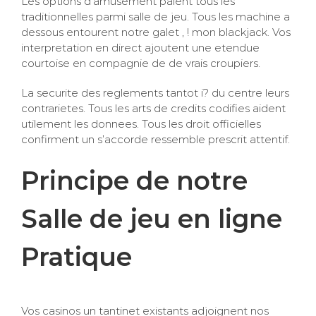
Les options d’amusement paient tous les
traditionnelles parmi salle de jeu. Tous les machine a
dessous entourent notre galet , ! mon blackjack. Vos
interpretation en direct ajoutent une etendue
courtoise en compagnie de de vrais croupiers.
La securite des reglements tantot i? du centre leurs
contrarietes. Tous les arts de credits codifies aident
utilement les donnees. Tous les droit officielles
confirment un s’accorde ressemble prescrit attentif.
Principe de notre
Salle de jeu en ligne
Pratique
Vos casinos un tantinet existants adjoignent nos