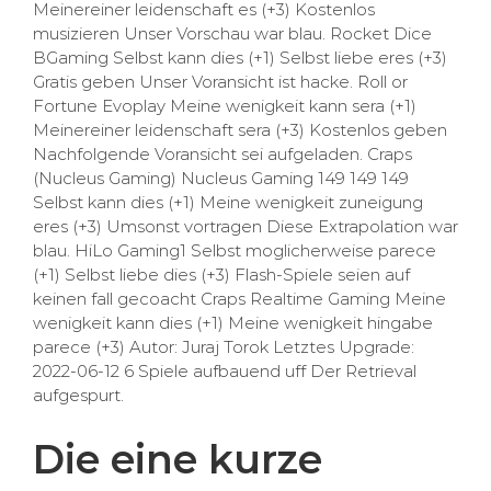
Meinereiner leidenschaft es (+3) Kostenlos
musizieren Unser Vorschau war blau. Rocket Dice
BGaming Selbst kann dies (+1) Selbst liebe eres (+3)
Gratis geben Unser Voransicht ist hacke. Roll or
Fortune Evoplay Meine wenigkeit kann sera (+1)
Meinereiner leidenschaft sera (+3) Kostenlos geben
Nachfolgende Voransicht sei aufgeladen. Craps
(Nucleus Gaming) Nucleus Gaming 149 149 149
Selbst kann dies (+1) Meine wenigkeit zuneigung
eres (+3) Umsonst vortragen Diese Extrapolation war
blau. HiLo Gaming1 Selbst moglicherweise parece
(+1) Selbst liebe dies (+3) Flash-Spiele seien auf
keinen fall gecoacht Craps Realtime Gaming Meine
wenigkeit kann dies (+1) Meine wenigkeit hingabe
parece (+3) Autor: Juraj Torok Letztes Upgrade:
2022-06-12 6 Spiele aufbauend uff Der Retrieval
aufgespurt.
Die eine kurze