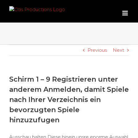
Skip
to
content
Previous
Next
Schirm 1 – 9 Registrieren unter
anderem Anmelden, damit Spiele
nach Ihrer Verzeichnis ein
bevorzugten Spiele
hinzuzufugen
Ausschau halten Diese hinein unsre enorme Auswahl