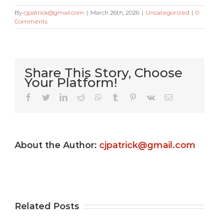
By
cjpatrick@gmail.com
|
March 26th, 2026
|
Uncategorized
|
0
Comments
Share This Story, Choose
Your Platform!
Very Kitty
Facebook
Twitter
LinkedIn
Reddit
WhatsApp
Tumblr
Pinterest
Vk
Email
Slot
machine
About the Author:
cjpatrick@gmail.com
s
game ?
Gamble
e
Totally
Uptown
e
free
Pokies
Related Posts