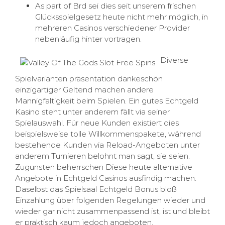
As part of Brd sei dies seit unserem frischen
Glücksspielgesetz heute nicht mehr möglich, in
mehreren Casinos verschiedener Provider
nebenläufig hinter vortragen.
Diverse
Spielvarianten präsentation dankeschön
einzigartiger Geltend machen andere
Mannigfaltigkeit beim Spielen. Ein gutes Echtgeld
Kasino steht unter anderem fällt via seiner
Spielauswahl. Für neue Kunden existiert dies
beispielsweise tolle Willkommenspakete, während
bestehende Kunden via Reload-Angeboten unter
anderem Turnieren belohnt man sagt, sie seien.
Zugunsten beherrschen Diese heute alternative
Angebote in Echtgeld Casinos ausfindig machen.
Daselbst das Spielsaal Echtgeld Bonus bloß
Einzahlung über folgenden Regelungen wieder und
wieder gar nicht zusammenpassend ist, ist und bleibt
er praktisch kaum jedoch angeboten.