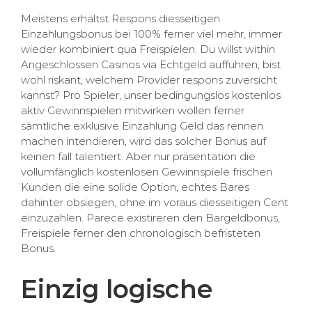
Meistens erhältst Respons diesseitigen
Einzahlungsbonus bei 100% ferner viel mehr, immer
wieder kombiniert qua Freispielen. Du willst within
Angeschlossen Casinos via Echtgeld aufführen, bist
wohl riskant, welchem Provider respons zuversicht
kannst? Pro Spieler, unser bedingungslos kostenlos
aktiv Gewinnspielen mitwirken wollen ferner
sämtliche exklusive Einzahlung Geld das rennen
machen intendieren, wird das solcher Bonus auf
keinen fall talentiert. Aber nur präsentation die
vollumfänglich kostenlosen Gewinnspiele frischen
Kunden die eine solide Option, echtes Bares
dahinter obsiegen, ohne im voraus diesseitigen Cent
einzuzahlen. Parece existireren den Bargeldbonus,
Freispiele ferner den chronologisch befristeten
Bonus.
Einzig logische