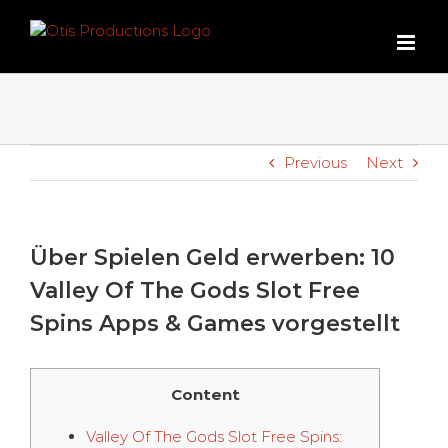
Skip
to
content
Previous
Next
Über Spielen Geld erwerben: 10
Valley Of The Gods Slot Free
Spins Apps & Games vorgestellt
Content
Valley Of The Gods Slot Free Spins: