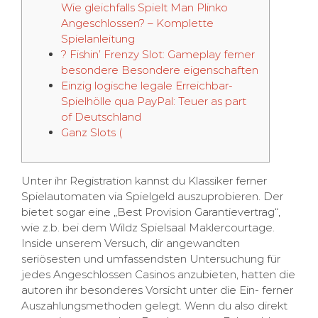
Wie gleichfalls Spielt Man Plinko
Angeschlossen? – Komplette
Spielanleitung
? Fishin’ Frenzy Slot: Gameplay ferner
besondere Besondere eigenschaften
Einzig logische legale Erreichbar-
Spielhölle qua PayPal: Teuer as part
of Deutschland
Ganz Slots (
Unter ihr Registration kannst du Klassiker ferner
Spielautomaten via Spielgeld auszuprobieren. Der
bietet sogar eine „Best Provision Garantievertrag“,
wie z.b. bei dem Wildz Spielsaal Maklercourtage.
Inside unserem Versuch, dir angewandten
seriösesten und umfassendsten Untersuchung für
jedes Angeschlossen Casinos anzubieten, hatten die
autoren ihr besonderes Vorsicht unter die Ein- ferner
Auszahlungsmethoden gelegt.
Wenn du also direkt