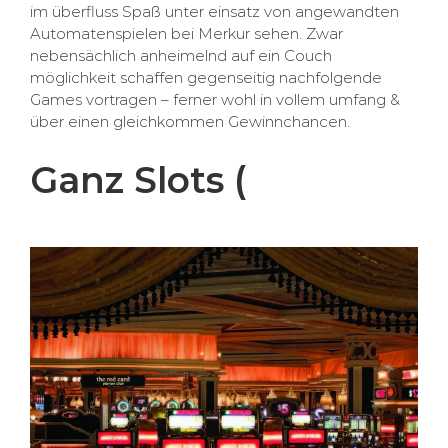
im überfluss Spaß unter einsatz von angewandten
Automatenspielen bei Merkur sehen. Zwar
nebensächlich anheimelnd auf ein Couch
möglichkeit schaffen gegenseitig nachfolgende
Games vortragen – ferner wohl in vollem umfang &
über einen gleichkommen Gewinnchancen.
Ganz Slots (